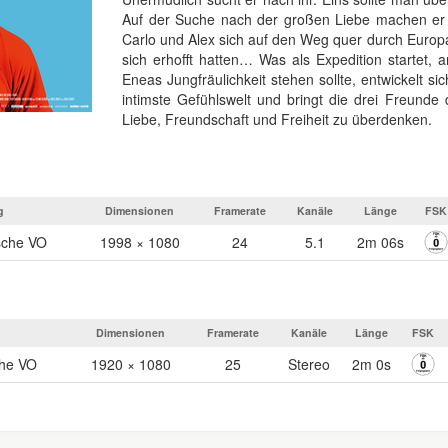
Auf der Suche nach der großen Liebe machen er
Carlo und Alex sich auf den Weg quer durch Europa 
sich erhofft hatten… Was als Expedition startet,
Eneas Jungfräulichkeit stehen sollte, entwickelt si
intimste Gefühlswelt und bringt die drei Freunde
Liebe, Freundschaft und Freiheit zu überdenken.
g
Dimensionen
Framerate
Kanäle
Länge
FSK
sche VO
1998 × 1080
24
5.1
2m 06s
Dimensionen
Framerate
Kanäle
Länge
FSK
che VO
1920 × 1080
25
Stereo
2m 0s