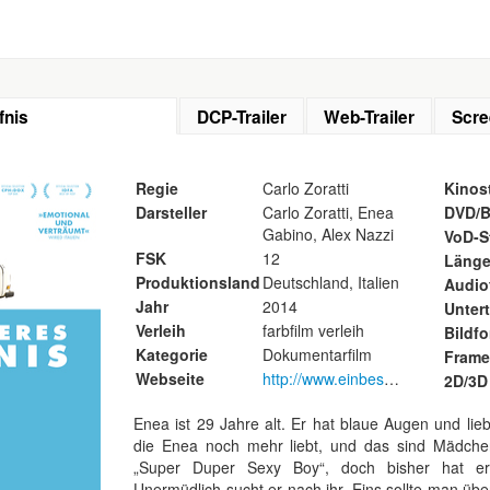
fnis
DCP-Trailer
Web-Trailer
Scre
Regie
Carlo Zoratti
Kinost
Darsteller
Carlo Zoratti, Enea
DVD/B
Gabino, Alex Nazzi
VoD-S
FSK
12
Läng
Produktionsland
Deutschland, Italien
Audio
Jahr
2014
Untert
Verleih
farbfilm verleih
Bildf
Kategorie
Dokumentarfilm
Frame
Webseite
http://www.einbesonderesbeduerfnis.de
2D/3D
Enea ist 29 Jahre alt. Er hat blaue Augen und lie
die Enea noch mehr liebt, und das sind Mädchen.
„Super Duper Sexy Boy“, doch bisher hat er 
Unermüdlich sucht er nach ihr. Eins sollte man über