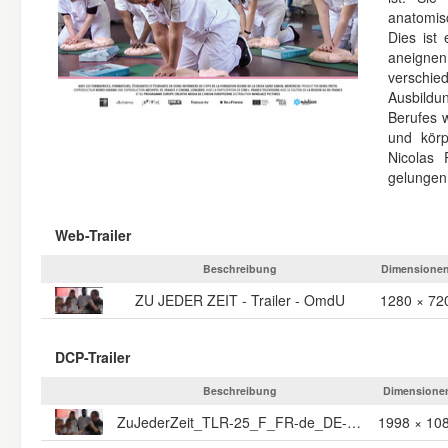
anatomis
Dies ist
aneignen
verschie
Ausbildu
Berufes 
und körp
Nicolas 
gelungen
Web-Trailer
Beschreibung
Dimensione
ZU JEDER ZEIT - Trailer - OmdU
1280 × 72
DCP-Trailer
Beschreibung
Dimensione
ZuJederZeit_TLR-25_F_FR-de_DE-AA_20_2K_MJ_20190220_FKT_IOP_OV
1998 × 10