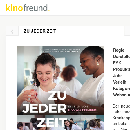
ZU JEDER ZEIT
Regie
Darstell
FSK
Produkt
Jahr
Verleih
Kategor
Webseit
Der neue
Jahr mac
Kranken
ambulante
ist. Sie