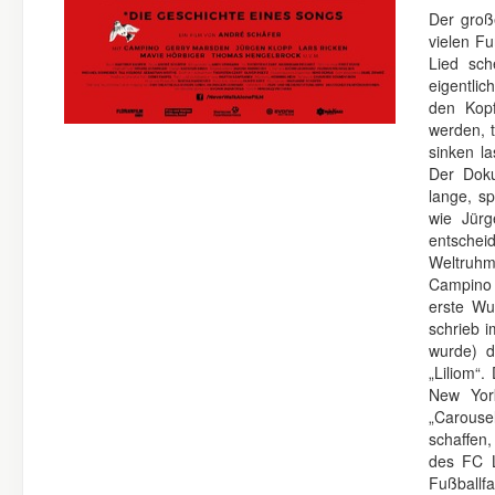
Der groß
vielen Fu
Lied sch
eigentli
den Kopf
werden, t
sinken la
Der Doku
lange, s
wie Jürg
entschei
Weltruhm
Campino 
erste Wu
schrieb i
wurde) d
„Liliom“
New Yor
„Carouse
schaffen,
des FC L
Fußballf