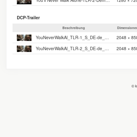
You'll Never Walk Alone-TLR-2-Demnaechst im Kino
1280 × 72
DCP-Trailer
Beschreibung
Dimensione
YouNeverWalkAl_TLR-1_S_DE-de_DE-NR_51_2K_FLOR_20170315_CP_IOP_OV
2048 × 85
YouNeverWalkAl_TLR-2_S_DE-de_DE-NR_51_2K_FLOR_20170315_CP_IOP_OV
2048 × 85
© k