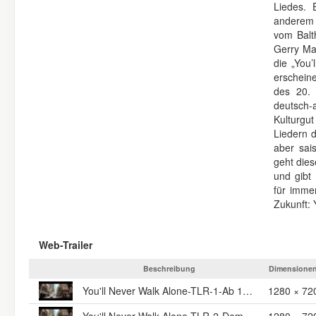
Liedes. 
anderem 
vom Balt
Gerry Ma
die „You
erschein
des 20. 
deutsch-
Kulturgu
Liedern d
aber sai
geht die
und gibt
für imme
Zukunft: 
Web-Trailer
Beschreibung
Dimensione
You'll Never Walk Alone-TLR-1-Ab 18. Mai im Kino
1280 × 72