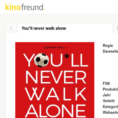
You*ll never walk alone
Regie
Darstell
FSK
Produkt
Jahr
Verleih
Kategor
Webseit