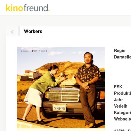
Workers
Regie
Darstell
FSK
Produkt
Jahr
Verleih
Kategor
Webseit
Rafael p