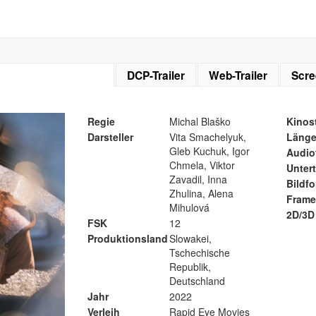
DCP-Trailer
Web-Trailer
Scre
Regie
Michal Blaško
Kinost
Darsteller
Vita Smachelyuk,
Läng
Gleb Kuchuk, Igor
Audio
Chmela, Viktor
Untert
Zavadil, Inna
Bildf
Zhulina, Alena
Frame
Mihulová
2D/3D
FSK
12
Produktionsland
Slowakei,
Tschechische
Republik,
Deutschland
Jahr
2022
Verleih
Rapid Eye Movies