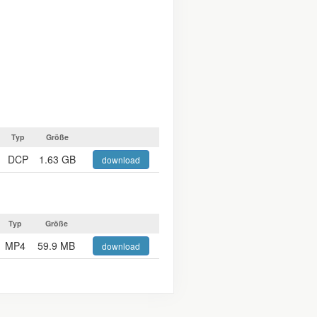
Typ
Größe
DCP
1.63 GB
download
Typ
Größe
MP4
59.9 MB
download