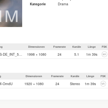
Kategorie
Drama
ng
Dimensionen
Framerate
Kanäle
Länge
FSK
VICTIM_TLR_F-185_CS-DE_INT_51_2K_NULL_20230307_REM_IOP_OV
1998 × 1080
24
5.1
1m 39s
g
Dimensionen
Framerate
Kanäle
Länge
FSK
M-OmdU
1920 × 1080
24
Stereo
1m 39s