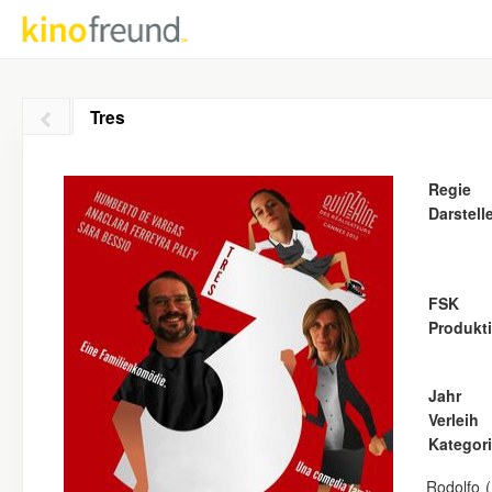
Tres
Regie
Darstell
FSK
Produkt
Jahr
Verleih
Kategor
Rodolfo (