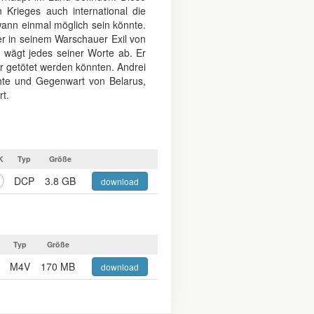
Krieges auch international die
ann einmal möglich sein könnte.
er in seinem Warschauer Exil von
wägt jedes seiner Worte ab. Er
r getötet werden könnten. Andrei
chte und Gegenwart von Belarus,
rt.
K
Typ
Größe
DCP
3.8 GB
download
Typ
Größe
M4V
170 MB
download