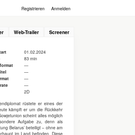
Registrieren
Anmelden
er
Web-Trailer
Screener
art
01.02.2024
e
83 min
format
—
itel
—
ormat
—
rate
—
2D
endiplomat rüstete er eines der
Heute kämpft er um die Rückkehr
owjetunion scheint alles möglich
sondere Aufgabe zu, denn als
ung Belarus’ beteiligt – ohne am
erhaupt im Land befinden. Diese