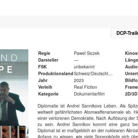
DCP-Trail
Regie
Pawel Siczek
Kinost
Darsteller
—
Läng
FSK
unbekannt
Audio
Produktionsland
Schweiz/Deutschland
Untert
Jahr
2023
Bildf
Verleih
Real Fiction
Frame
Kategorie
Dokumentarfilm
2D/3D
Diplomatie ist Andrei Sannikovs Leben. Als Spitz
weltweit gefährlichsten Atomwaffenarsenale ab. 
einer verlorenen Demokratie. Nach Auflösung der S
zu sein. Andrei Sannikov kommt eine ganz be
Diplomat ist er maßgeblich an der nuklearen Abrüst
Anfang zu wissen, wie viele Sprengköpfe sich üb