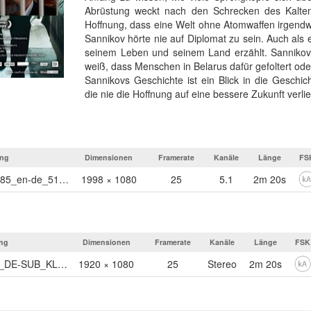
Abrüstung weckt nach den Schrecken des Kalten 
Hoffnung, dass eine Welt ohne Atomwaffen irgendw
Sannikov hörte nie auf Diplomat zu sein. Auch als 
seinem Leben und seinem Land erzählt. Sannikov 
weiß, dass Menschen in Belarus dafür gefoltert ode
Sannikovs Geschichte ist ein Blick in die Geschi
die nie die Hoffnung auf eine bessere Zukunft verlie
ung
Dimensionen
Framerate
Kanäle
Länge
FS
thiskindofhope_tlr-1_f-185_en-de_51_1998x1080_20231221_smpte_ov_2023-12-21_1143
1998 × 1080
25
5.1
2m 20s
ng
Dimensionen
Framerate
Kanäle
Länge
FSK
TKOH_TRAILER_H264_DE-SUB_KLEIN_stereo
1920 × 1080
25
Stereo
2m 20s