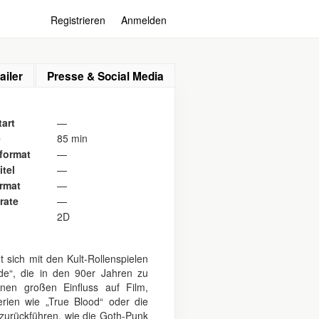
Registrieren
Anmelden
ailer
Presse & Social Media
art
—
e
85 min
format
—
itel
—
ormat
—
rate
—
2D
 sich mit den Kult-Rollenspielen
de“, die in den 90er Jahren zu
nen großen Einfluss auf Film,
erien wie „True Blood“ oder die
 zurückführen, wie die Goth-Punk