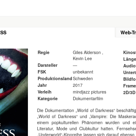
ESS
Web-Tr
Regie
Giles Alderson ,
Kinost
Kevin Lee
Läng
Darsteller
—
Audio
FSK
unbekannt
Untert
Produktionsland
Schweden
Bildf
Jahr
2017
Frame
Verleih
mindjazz pictures
2D/3D
Kategorie
Dokumentarfilm
Die Dokumentation „World of Darkness“ beschäftigt
„World of Darkness“ und „Vampire: Die Maskera
einem popkulturellen Phänomen wurden und ei
Literatur, Mode und Clubkultur hatten. Fernsehs
„Underworld“-Kinoreihe lassen sich darauf ebenso