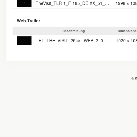
TheVisit_TLR-1_F-185_DE-XX_51_2K_FFV_20150908_MAN_IOP_OV
1998 × 10
Web-Trailer
Beschreibung
Dimensione
TRL_THE_VISIT_25fps_WEB_2_0_mitBB
1920 × 10
© k