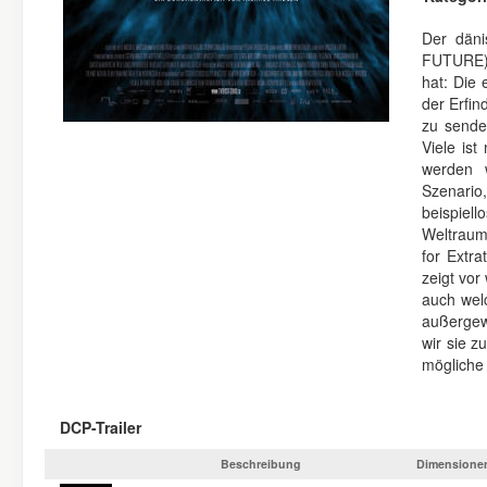
Der dän
FUTURE) 
hat: Die
der Erfi
zu sende
Viele is
werden w
Szenario
beispie
Weltraum
for Extra
zeigt vor
auch wel
außergew
wir sie z
mögliche 
DCP-Trailer
Beschreibung
Dimensione