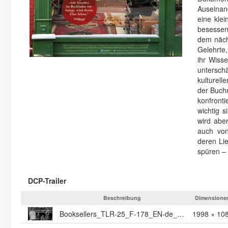
Auseinan
eine klei
besessen
dem näch
Gelehrte,
ihr Wisse
untersc
kulturell
der Buch
konfront
wichtig 
wird abe
auch vo
deren Li
spüren – 
DCP-Trailer
Beschreibung
Dimensione
Booksellers_TLR-25_F-178_EN-de_DE-AA_51_2K_MJ_20200619_FKT_IOP_OV
1998 × 10