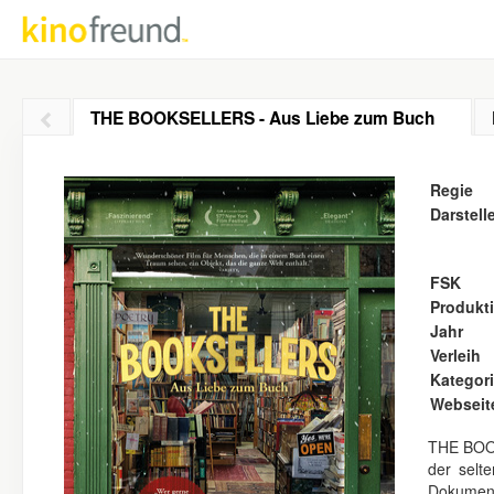
THE BOOKSELLERS - Aus Liebe zum Buch
Regie
Darstell
FSK
Produkt
Jahr
Verleih
Kategor
Webseit
THE BOOK
der selt
Dokument