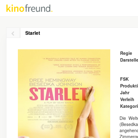
Starlet
Regie
Darstell
FSK
Produkt
Jahr
Verleih
Kategor
Die Welt
(Besedka 
angehend
Zimmerge