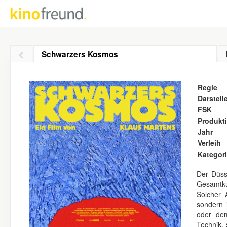
Schwarzers Kosmos
Regie
Darstell
FSK
Produkt
Jahr
Verleih
Kategor
Der Düss
Gesamtku
Solcher 
sondern 
oder de
Technik, 