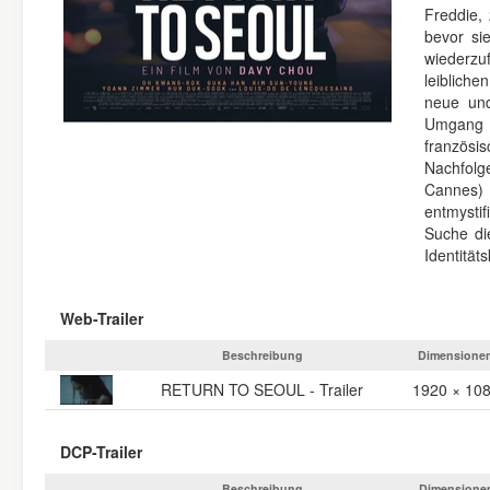
Freddie,
bevor si
wiederzu
leiblich
neue und
Umgang m
französ
Nachfolg
Cannes) 
entmystif
Suche di
Identitäts
Web-Trailer
Beschreibung
Dimensione
RETURN TO SEOUL - Trailer
1920 × 10
DCP-Trailer
Beschreibung
Dimensione