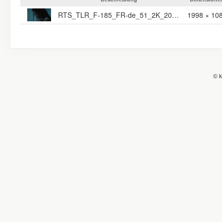
RTS_TLR_F-185_FR-de_51_2K_20221230_REM_IOP_OV
1998 × 10
© k