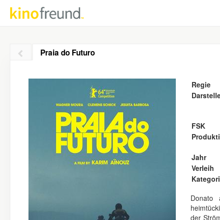
Praia do Futuro
Regie
Darstell
FSK
Produkt
Jahr
Verleih
Kategor
Donato 
heimtück
der Strö