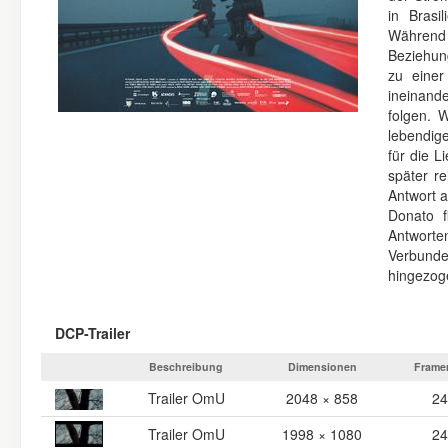
in Brasi
Während 
Beziehun
zu einer
ineinande
folgen. 
lebendig
für die L
später re
Antwort a
Donato f
Antworte
Verbunde
hingezog
DCP-Trailer
Beschreibung
Dimensionen
Frame
Trailer OmU
2048 × 858
24
Trailer OmU
1998 × 1080
24