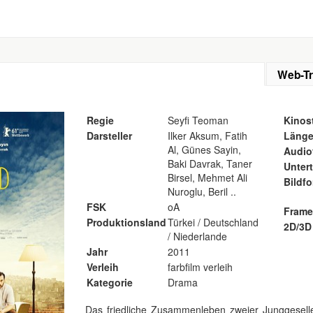
Web-Tr
Regie
Seyfi Teoman
Kinost
Darsteller
Ilker Aksum, Fatih
Läng
Al, Günes Sayin,
Audio
Baki Davrak, Taner
Untert
Birsel, Mehmet Ali
Bildf
Nuroglu, Beril ..
FSK
oA
Frame
Produktionsland
Türkei / Deutschland
2D/3D
/ Niederlande
Jahr
2011
Verleih
farbfilm verleih
Kategorie
Drama
Das friedliche Zusammenleben zweier Junggesellen