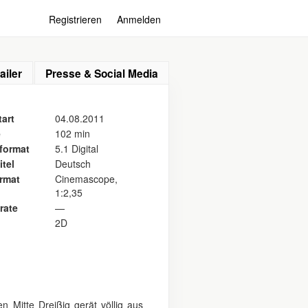
Registrieren
Anmelden
ailer
Presse & Social Media
art
04.08.2011
e
102 min
format
5.1 Digital
itel
Deutsch
ormat
Cinemascope,
1:2,35
rate
—
2D
 Mitte Dreißig gerät völlig aus