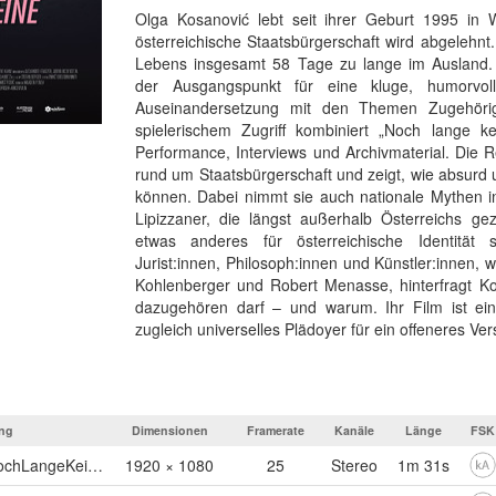
Olga Kosanović lebt seit ihrer Geburt 1995 in 
österreichische Staatsbürgerschaft wird abgelehn
Lebens insgesamt 58 Tage zu lange im Ausland. D
der Ausgangspunkt für eine kluge, humorvolle
Auseinandersetzung mit den Themen Zugehörigke
spielerischem Zugriff kombiniert „Noch lange ke
Performance, Interviews und Archivmaterial. Die Re
rund um Staatsbürgerschaft und zeigt, wie absurd un
können. Dabei nimmt sie auch nationale Mythen i
Lipizzaner, die längst außerhalb Österreichs g
etwas anderes für österreichische Identität
Jurist:innen, Philosoph:innen und Künstler:innen, 
Kohlenberger und Robert Menasse, hinterfragt Ko
dazugehören darf – und warum. Ihr Film ist ein
zugleich universelles Plädoyer für ein offeneres Ve
ng
Dimensionen
Framerate
Kanäle
Länge
FSK
250630_WEBTrailer_NochLangeKeineLipizzaner_Mindjazz_Demnächst
1920 × 1080
25
Stereo
1m 31s