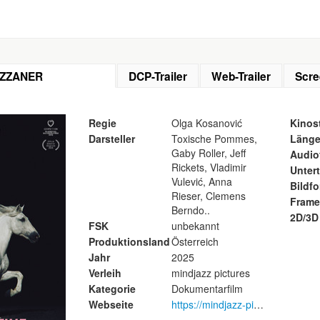
IZZANER
DCP-Trailer
Web-Trailer
Scre
Regie
Olga Kosanović
Kinost
Darsteller
Toxische Pommes,
Läng
Gaby Roller, Jeff
Audio
Rickets, Vladimir
Untert
Vulević, Anna
Bildf
Rieser, Clemens
Frame
Berndo..
2D/3D
FSK
unbekannt
Produktionsland
Österreich
Jahr
2025
Verleih
mindjazz pictures
Kategorie
Dokumentarfilm
Webseite
https://mindjazz-pictures.de/f..