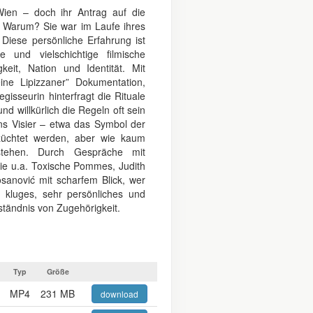
Wien – doch ihr Antrag auf die
t. Warum? Sie war im Laufe ihres
iese persönliche Erfahrung ist
 und vielschichtige filmische
it, Nation und Identität. Mit
ine Lipizzaner” Dokumentation,
gisseurin hinterfragt die Rituale
d willkürlich die Regeln oft sein
ns Visier – etwa das Symbol der
ezüchtet werden, aber wie kaum
 stehen. Durch Gespräche mit
wie u.a. Toxische Pommes, Judith
sanović mit scharfem Blick, wer
 kluges, sehr persönliches und
rständnis von Zugehörigkeit.
Typ
Größe
MP4
231 MB
download