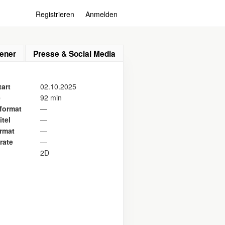
Registrieren
Anmelden
ener
Presse & Social Media
art
02.10.2025
e
92 min
format
—
itel
—
ormat
—
rate
—
2D