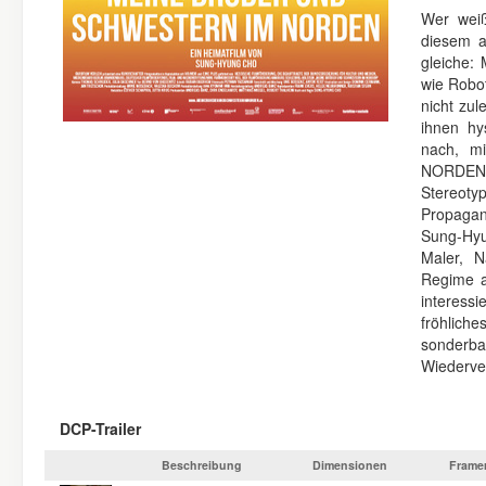
Wer weiß
diesem a
gleiche:
wie Robo
nicht zul
ihnen hy
nach, m
NORDEN 
Stereoty
Propagan
Sung-Hyu
Maler, N
Regime a
interess
fröhliche
sonderb
Wiederver
DCP-Trailer
Beschreibung
Dimensionen
Frame