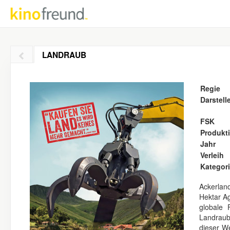
LANDRAUB
Regie
Darstell
FSK
Produkt
Jahr
Verleih
Kategor
Ackerlan
Hektar Ag
globale 
Landraub
dieser We