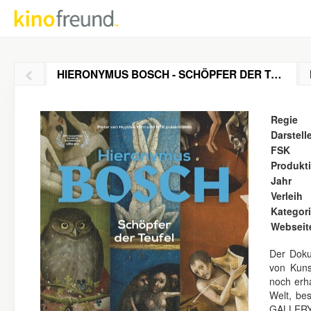
HIERONYMUS BOSCH - SCHÖPFER DER TEUFEL
Regie
Darstell
FSK
Produkt
Jahr
Verleih
Kategor
Webseit
Der Doku
von Kuns
noch erh
Welt, b
GALLERY