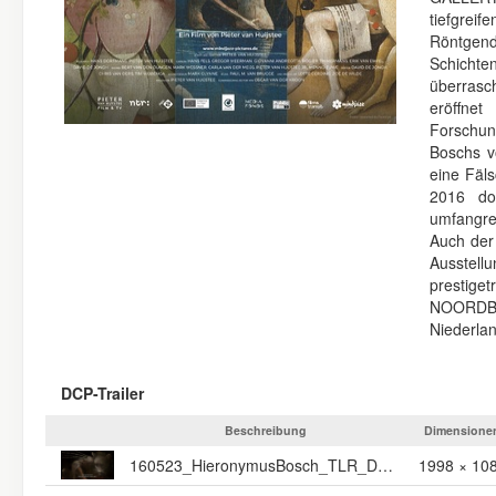
tiefgre
Röntgend
Schicht
überrasc
eröffne
Forschung
Boschs v
eine Fäl
2016 do
umfangre
Auch der
Ausste
prestige
NOORDBR
Niederla
DCP-Trailer
Beschreibung
Dimensione
160523_HieronymusBosch_TLR_DCP_MJ
1998 × 10