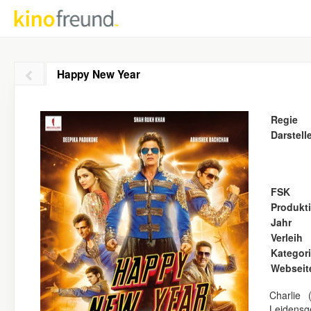
Happy New Year
Regie
Darstell
FSK
Produkt
Jahr
Verleih
Kategor
Webseit
Charlie
Leidensg