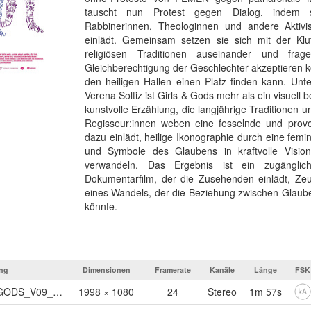
tauscht nun Protest gegen Dialog, indem si
Rabbinerinnen, Theologinnen und andere Aktivi
einlädt. Gemeinsam setzen sie sich mit der Kl
religiösen Traditionen auseinander und frag
Gleichberechtigung der Geschlechter akzeptieren 
den heiligen Hallen einen Platz finden kann. Unt
Verena Soltiz ist Girls & Gods mehr als ein visuell 
kunstvolle Erzählung, die langjährige Traditionen un
Regisseur:innen weben eine fesselnde und provo
dazu einlädt, heilige Ikonographie durch eine femi
und Symbole des Glaubens in kraftvolle Vision
verwandeln. Das Ergebnis ist ein zugänglich
Dokumentarfilm, der die Zusehenden einlädt, Z
eines Wandels, der die Beziehung zwischen Glaub
könnte.
ng
Dimensionen
Framerate
Kanäle
Länge
FSK
250425_GILRS_AND_GODS_V09_GER_1920_24_STEREO_MINDJAZ_DEMNACHST
1998 × 1080
24
Stereo
1m 57s