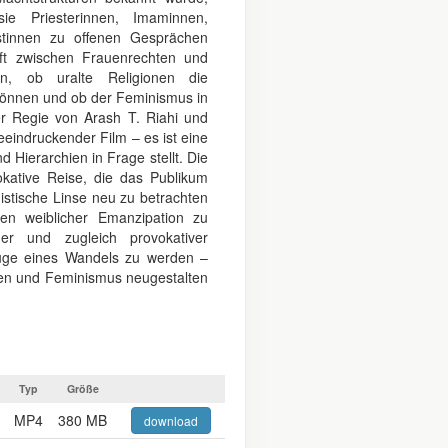
e Priesterinnen, Imaminnen,
stinnen zu offenen Gesprächen
uft zwischen Frauenrechten und
en, ob uralte Religionen die
können und ob der Feminismus in
er Regie von Arash T. Riahi und
beeindruckender Film – es ist eine
d Hierarchien in Frage stellt. Die
kative Reise, die das Publikum
nistische Linse neu zu betrachten
en weiblicher Emanzipation zu
er und zugleich provokativer
euge eines Wandels zu werden –
en und Feminismus neugestalten
Typ
Größe
MP4
380 MB
download