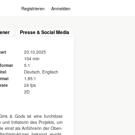
Registrieren
Anmelden
ener
Presse & Social Media
art
23.10.2025
e
104 min
format
5.1
itel
Deutsch, Englisch
ormat
1,85:1
rate
24 fps
2D
rls & Gods ist eine furchtlose
und Initiatorin des Projekts, um
e einst als Anführerin der Oben-
achtstrukturen bekannt wurde,