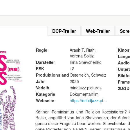
DCP-Trailer
Web-Trailer
Scre
Regie
Arash T. Riahi,
Kinost
Verena Soltiz
Läng
Darsteller
Inna Shevchenko
Audio
FSK
12
Untert
Produktionsland
Österreich, Schweiz
Bildf
Jahr
2025
Frame
Verleih
mindjazz pictures
2D/3D
Kategorie
Dokumentarfilm
Webseite
https://mindjazz-pictures.de/f..
Können Feminismus und Religion koexistieren? Gi
Reise, angeführt von Inna Shevchenko, der Autorin 
genau diese Frage zu beantworten. Shevchenko, di
ohne-Proteste von FEMEN gegen patriarchale M