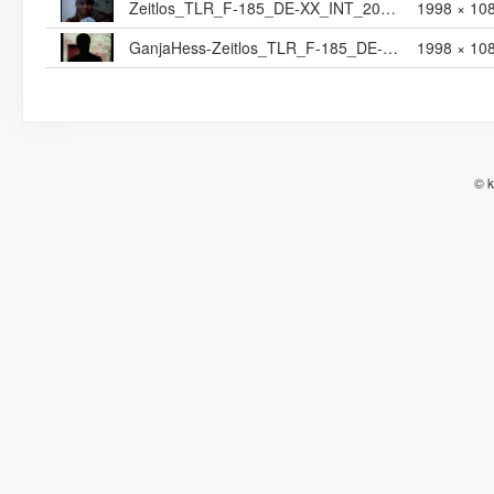
Zeitlos_TLR_F-185_DE-XX_INT_20_2K_NULL_20230228_REM_IOP_OV
1998 × 10
GanjaHess-Zeitlos_TLR_F-185_DE-XX_INT_20_2K_NULL_20230314_REM_IOP_OV.dcp
1998 × 10
© k