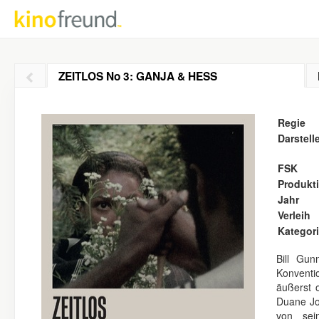
ZEITLOS No 3: GANJA & HESS
Regie
Darstell
FSK
Produkt
Jahr
Verleih
Kategor
Bill Gun
Konventio
äußerst o
Duane Jo
von sei