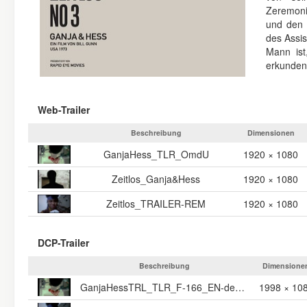
Zeremonie
und den 
des Assi
Mann ist
erkunden s
Web-Trailer
Beschreibung
Dimensionen
GanjaHess_TLR_OmdU
1920 × 1080
Zeitlos_Ganja&Hess
1920 × 1080
Zeitlos_TRAILER-REM
1920 × 1080
DCP-Trailer
Beschreibung
Dimensione
GanjaHessTRL_TLR_F-166_EN-de_INT_20_2K_NULL_20230209_REM_IOP_OV
1998 × 10