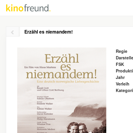
Erzähl es niemandem!
Regie
Darstell
FSK
Produkt
Jahr
Verleih
Kategor