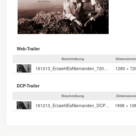
Web-Trailer
Beschreibung
Dimensione
161213_ErzaehlEsNiemanden_720p25_TLR_Stereo_WEB
1280 × 72
DCP-Trailer
Beschreibung
Dimensione
161213_ErzaehlEsNiemanden_DCP_TLR_Flat
1998 × 10