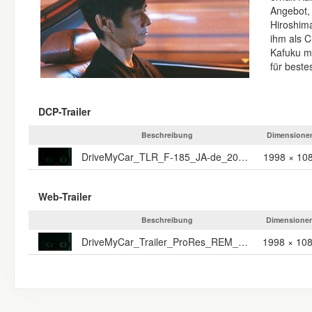
Angebot, 
Hiroshima
ihm als C
Kafuku mi
für best
DCP-Trailer
Beschreibung
Dimensione
DriveMyCar_TLR_F-185_JA-de_20_2K_20211026_IOP_OV.dcp
1998 × 10
Web-Trailer
Beschreibung
Dimensione
DriveMyCar_Trailer_ProRes_REM_OmdU
1998 × 10