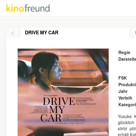
DRIVE MY CAR
Regie
Darstell
FSK
Produkt
Jahr
Verleih
Kategor
Yusuke K
glücklic
stirbt p
erhält Ka