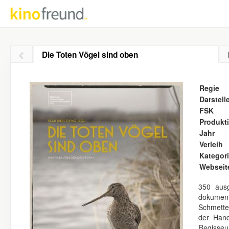
Die Toten Vögel sind oben
Regie
Darstell
FSK
Produkt
Jahr
Verleih
Kategor
Webseit
350 ausg
dokumen
Schmette
der Hand
Regisseu