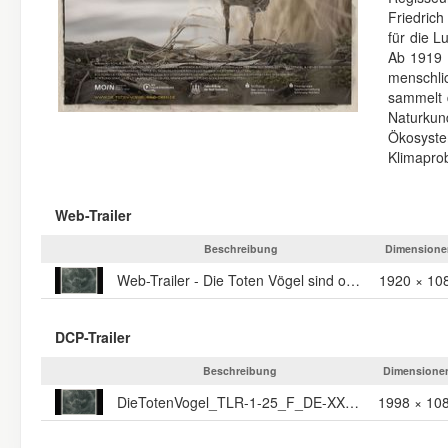
Friedrich
für die L
Ab 1919 
menschli
sammelt d
Naturkun
Ökosyst
Klimaprob
Web-Trailer
Beschreibung
Dimensione
Web-Trailer - Die Toten Vögel sind oben
1920 × 10
DCP-Trailer
Beschreibung
Dimensione
DieTotenVogel_TLR-1-25_F_DE-XX_20_2K_RFF_20230704_SMPTE_OV
1998 × 10