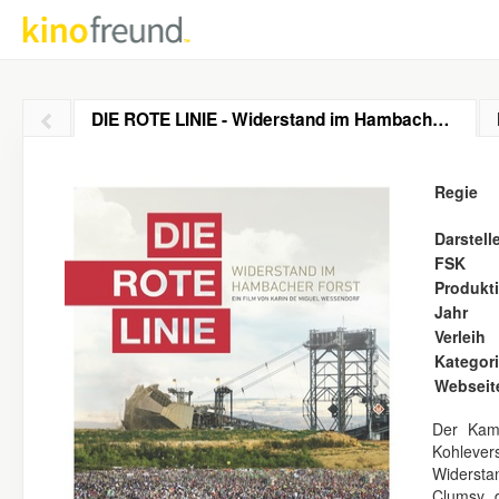
DIE ROTE LINIE - Widerstand im Hambacher Forst
Regie
Darstell
FSK
Produkt
Jahr
Verleih
Kategor
Webseit
Der Kam
Kohlever
Widersta
Clumsy, 