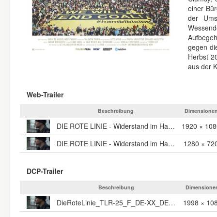
einer Bür
der Umsi
Wessend
Aufbege
gegen di
Herbst 2
aus der K
Web-Trailer
Beschreibung
Dimensione
DIE ROTE LINIE - Widerstand im Hambacher Forst - 1080p
1920 × 108
DIE ROTE LINIE - Widerstand im Hambacher Forst - 720p
1280 × 72
DCP-Trailer
Beschreibung
Dimensione
DieRoteLinie_TLR-25_F_DE-XX_DE-AA_51_2K_MJ_20190521_FKT_IOP_OV
1998 × 10