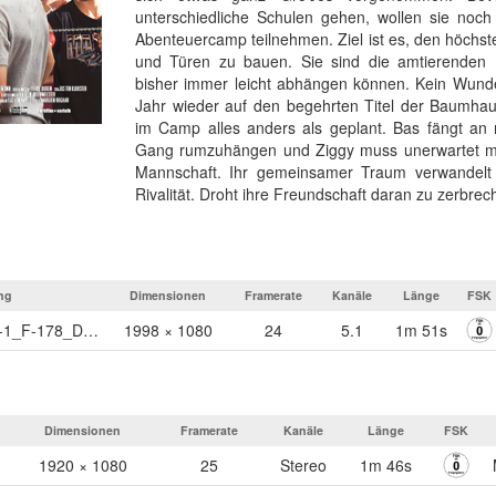
unterschiedliche Schulen gehen, wollen sie noch
Abenteuercamp teilnehmen. Ziel ist es, den höchst
und Türen zu bauen. Sie sind die amtierenden 
bisher immer leicht abhängen können. Kein Wunde
Jahr wieder auf den begehrten Titel der Baumhau
im Camp alles anders als geplant. Bas fängt an 
Gang rumzuhängen und Ziggy muss unerwartet mit
Mannschaft. Ihr gemeinsamer Traum verwandelt 
Rivalität. Droht ihre Freundschaft daran zu zerbre
ng
Dimensionen
Framerate
Kanäle
Länge
FSK
BaumhausKoenig_TLR-1_F-178_DE-XX_51_2K_FFV_20160212_MAN_IOP_OV
1998 × 1080
24
5.1
1m 51s
Dimensionen
Framerate
Kanäle
Länge
FSK
1920 × 1080
25
Stereo
1m 46s