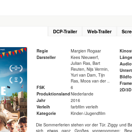
DCP-Trailer
Web-Trailer
Scre
Regie
Margien Rogaar
Kinost
Darsteller
Kees Nieuwerf,
Läng
Julian Ras, Bart
Audio
Reuten, Nijs Vermin,
Untert
Yuri van Dam, Tijn
Bildf
Ras, Moos van der ..
Frame
FSK
6
2D/3D
Produktionsland
Niederlande
Jahr
2016
Verleih
farbfilm verleih
Kategorie
Kinder-/Jugendfilm
Die Sommerferien stehen vor der Tür. Ziggy und B
sich etwas ganz Großes vorgenommen: Bev