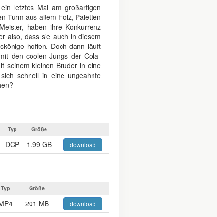
 ein letztes Mal am großartigen
en Turm aus altem Holz, Paletten
Meister, haben ihre Konkurrenz
r also, dass sie auch in diesem
skönige hoffen. Doch dann läuft
mit den coolen Jungs der Cola-
 seinem kleinen Bruder in eine
sich schnell in eine ungeahnte
chen?
Typ
Größe
DCP
1.99 GB
download
Typ
Größe
MP4
201 MB
download