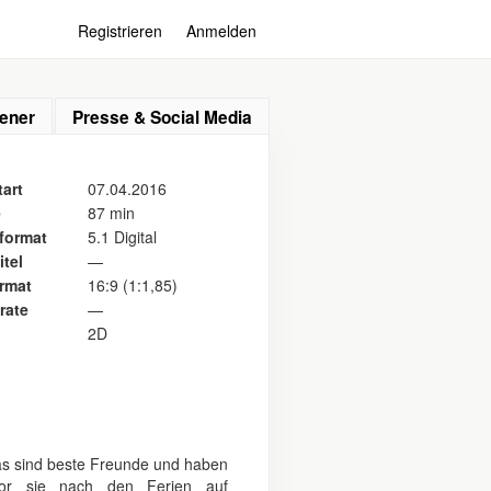
Registrieren
Anmelden
ener
Presse & Social Media
art
07.04.2016
e
87 min
format
5.1 Digital
itel
—
ormat
16:9 (1:1,85)
rate
—
2D
as sind beste Freunde und haben
or sie nach den Ferien auf