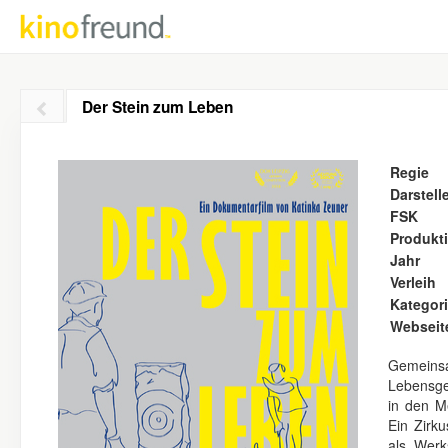
Der Stein zum Leben
Regie
Darstell
FSK
Produkt
Jahr
Verleih
Kategor
Webseit
Gemeins
Lebensges
in den M
Ein Zirk
als Werk