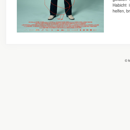
Habicht 
helfen, b
© k