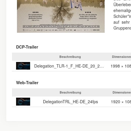
Überleben
ehemalig
Schüler*i
auf sehr
Gruppend
DCP-Trailer
Beschreibung
Dimensione
Delegation_TLR-1_F_HE-DE_20_2K_20260112_SMPTE_OV
1998 × 10
Web-Trailer
Beschreibung
Dimensione
DelegationTRL_HE-DE_24fps
1920 × 10