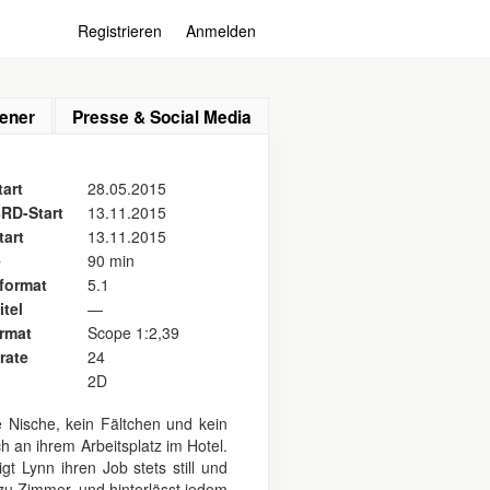
Registrieren
Anmelden
ener
Presse & Social Media
art
28.05.2015
RD-Start
13.11.2015
tart
13.11.2015
e
90 min
format
5.1
itel
—
ormat
Scope 1:2,39
rate
24
2D
e Nische, kein Fältchen und kein
 an ihrem Arbeitsplatz im Hotel.
t Lynn ihren Job stets still und
zu Zimmer, und hinterlässt jedem