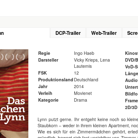
nn
DCP-Trailer
Web-Trailer
Scre
Regie
Ingo Haeb
Kinost
Darsteller
Vicky Krieps, Lena
DVD/B
Lautemis
VoD-S
FSK
12
Läng
Produktionsland
Deutschland
Audio
Jahr
2014
Untert
Verleih
Movienet
Bildf
Kategorie
Drama
Frame
2D/3D
Lynn putzt gerne. Ihr entgeht keine noch so klein
Staubkorn – weder in ihrem kleinen Apartment, noch
Wie es sich für ein Zimmermädchen gehört, erledig
gründlich, bewegt sich fast unsichtbar von Zimmer 