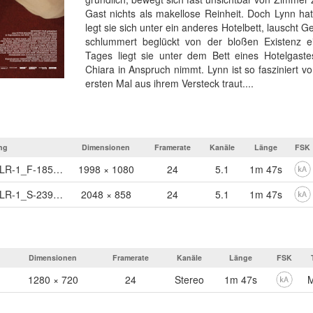
Gast nichts als makellose Reinheit. Doch Lynn ha
legt sie sich unter ein anderes Hotelbett, lauscht
schlummert beglückt von der bloßen Existenz 
Tages liegt sie unter dem Bett eines Hotelgastes
Chiara in Anspruch nimmt. Lynn ist so fasziniert v
ersten Mal aus ihrem Versteck traut....
ng
Dimensionen
Framerate
Kanäle
Länge
FSK
ZIMMERMAEDLYNN_TLR-1_F-185_DE-XX_DE_51_2K_20150403_SMPTE_OV
1998 × 1080
24
5.1
1m 47s
ZIMMERMAEDLYNN_TLR-1_S-239_DE-XX_DE_51_2K_20150403_SMPTE_OV
2048 × 858
24
5.1
1m 47s
Dimensionen
Framerate
Kanäle
Länge
FSK
1280 × 720
24
Stereo
1m 47s