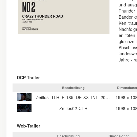
und ausg
Thunder
Bandenkr
Ken träu
Nachfolge
er töten
gleichz
Abschlus
landeswei
Jahre - ra
DCP-Trailer
Beschreibung
Dimensione
Zeitlos_TLR_F-185_DE-XX_INT_20_2K_NULL_20230228_REM_IOP_OV
1998 × 10
Zeitlos02-CTR
1998 × 10
Web-Trailer
Beschreibung
Dimensionen