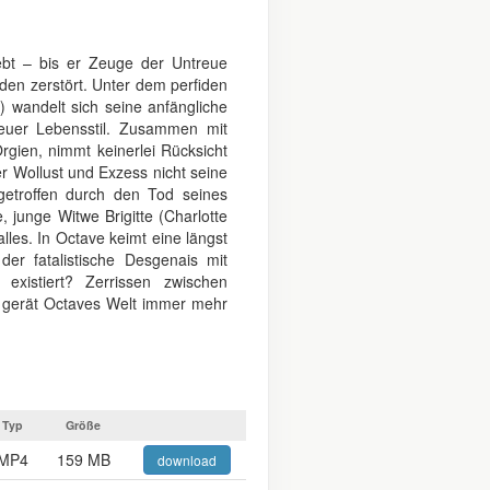
iebt – bis er Zeuge der Untreue
Boden zerstört. Unter dem perfiden
) wandelt sich seine anfängliche
euer Lebensstil. Zusammen mit
rgien, nimmt keinerlei Rücksicht
ler Wollust und Exzess nicht seine
getroffen durch den Tod seines
, junge Witwe Brigitte (Charlotte
les. In Octave keimt eine längst
er fatalistische Desgenais mit
existiert? Zerrissen zwischen
t gerät Octaves Welt immer mehr
Typ
Größe
MP4
159 MB
download