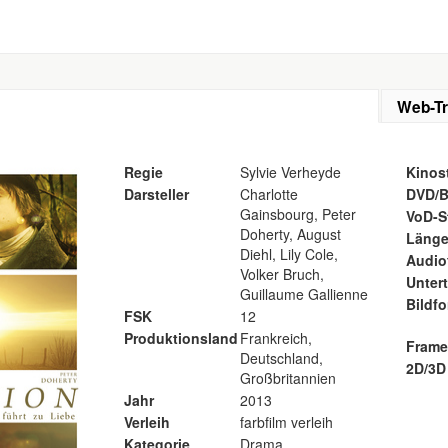
Web-Tr
Regie
Sylvie Verheyde
Kinost
Darsteller
Charlotte
DVD/B
Gainsbourg, Peter
VoD-S
Doherty, August
Läng
Diehl, Lily Cole,
Audio
Volker Bruch,
Untert
Guillaume Gallienne
Bildf
FSK
12
Produktionsland
Frankreich,
Frame
Deutschland,
2D/3D
Großbritannien
Jahr
2013
Verleih
farbfilm verleih
Kategorie
Drama