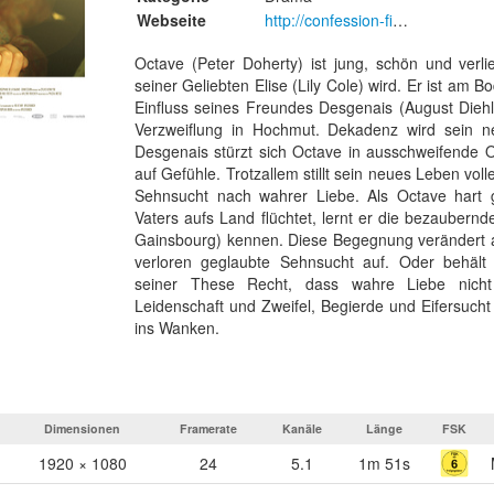
Webseite
http://confession-film.de/
Octave (Peter Doherty) ist jung, schön und verl
seiner Geliebten Elise (Lily Cole) wird. Er ist am 
Einfluss seines Freundes Desgenais (August Diehl
Verzweiflung in Hochmut. Dekadenz wird sein n
Desgenais stürzt sich Octave in ausschweifende O
auf Gefühle. Trotzallem stillt sein neues Leben vol
Sehnsucht nach wahrer Liebe. Als Octave hart 
Vaters aufs Land flüchtet, lernt er die bezaubernde
Gainsbourg) kennen. Diese Begegnung verändert al
verloren geglaubte Sehnsucht auf. Oder behält d
seiner These Recht, dass wahre Liebe nicht 
Leidenschaft und Zweifel, Begierde und Eifersuch
ins Wanken.
Dimensionen
Framerate
Kanäle
Länge
FSK
1920 × 1080
24
5.1
1m 51s