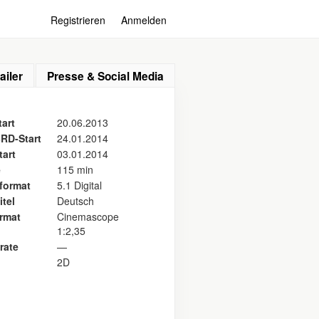
Registrieren
Anmelden
ailer
Presse & Social Media
art
20.06.2013
RD-Start
24.01.2014
tart
03.01.2014
e
115 min
format
5.1 Digital
itel
Deutsch
ormat
Cinemascope
1:2,35
rate
—
2D