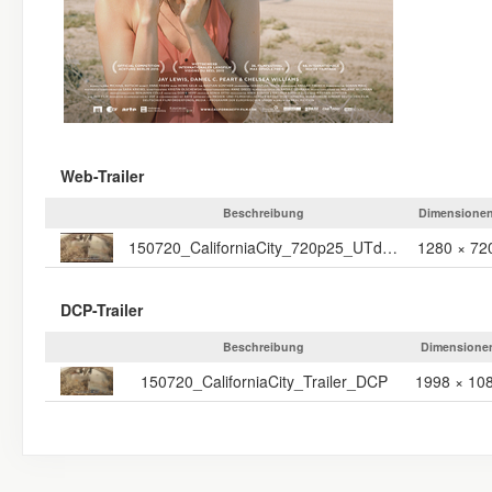
Web-Trailer
Beschreibung
Dimensione
150720_CaliforniaCity_720p25_UTde_Stereo_TRAILER_WEB
1280 × 72
DCP-Trailer
Beschreibung
Dimensione
150720_CaliforniaCity_Trailer_DCP
1998 × 10