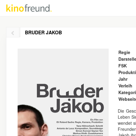
BRUDER JAKOB
Regie
Darstell
FSK
Produkt
Jahr
Verleih
Kategor
Webseit
Die Gesc
Leben Sin
wendet si
Freunden
Jakob ihn