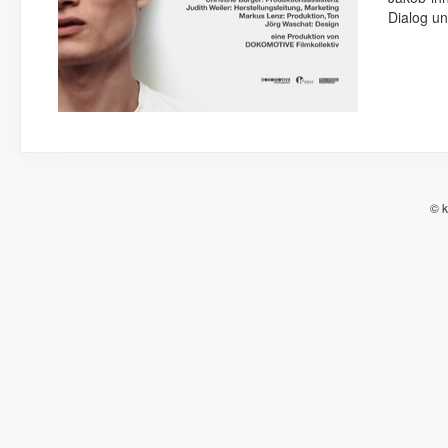
Dialog un
© k