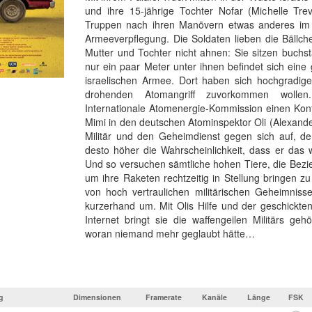
und ihre 15-jährige Tochter Nofar (Michelle Trev
Truppen nach ihren Manövern etwas anderes im 
Armeeverpflegung. Die Soldaten lieben die Bällch
Mutter und Tochter nicht ahnen: Sie sitzen buchs
nur ein paar Meter unter ihnen befindet sich ei
israelischen Armee. Dort haben sich hochgradige
drohenden Atomangriff zuvorkommen wolle
Internationale Atomenergie-Kommission einen Kont
Mimi in den deutschen Atominspektor Oli (Alexander 
Militär und den Geheimdienst gegen sich auf, den
desto höher die Wahrscheinlichkeit, dass er das 
Und so versuchen sämtliche hohen Tiere, die Bezi
um ihre Raketen rechtzeitig in Stellung bringen zu
von hoch vertraulichen militärischen Geheimniss
kurzerhand um. Mit Olis Hilfe und der geschickte
Internet bringt sie die waffengeilen Militärs geh
woran niemand mehr geglaubt hätte…
g
Dimensionen
Framerate
Kanäle
Länge
FSK