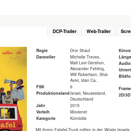
DCP-Trailer
Web-Trailer
Scre
Regie
Dror Shaul
Kinost
Darsteller
Michelle Treves,
Läng
Mali Levi Gershon,
Audio
Alexander Fehling,
Untert
Will Robertson, Shai
Bildf
Avivi, Idan Ca..
FSK
6
Frame
Produktionsland
Israel, Neuseeland,
2D/3D
Deutschland
Jahr
2015
Verleih
Movienet
Kategorie
Komödie
Mit ihrem Falafel-Truck mitten in der Wüste Israel