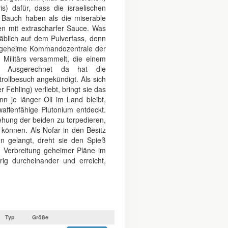
is) dafür, dass die israelischen
Bauch haben als die miserable
en mit extrascharfer Sauce. Was
täblich auf dem Pulverfass, denn
ne geheime Kommandozentrale der
 Militärs versammelt, die einem
n. Ausgerechnet da hat die
rollbesuch angekündigt. Als sich
Fehling) verliebt, bringt sie das
n je länger Oli im Land bleibt,
waffenfähige Plutonium entdeckt.
ehung der beiden zu torpedieren,
 können. Als Nofar in den Besitz
en gelangt, dreht sie den Spieß
n Verbreitung geheimer Pläne im
örig durcheinander und erreicht,
Typ
Größe