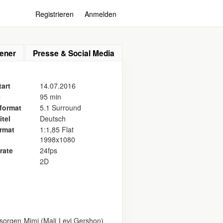
Registrieren
Anmelden
ener
Presse & Social Media
art
14.07.2016
e
95 min
format
5.1 Surround
itel
Deutsch
ormat
1:1,85 Flat
1998x1080
rate
24fps
2D
s sorgen Mimi (Mali Levi Gershon)