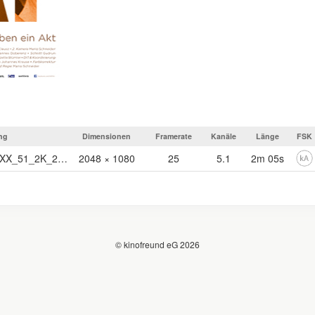
ng
Dimensionen
Framerate
Kanäle
Länge
FSK
DCP_AKT_TLR_F_DE-XX_51_2K_20160113_SMPTE_OV
2048 × 1080
25
5.1
2m 05s
© kinofreund eG 2026