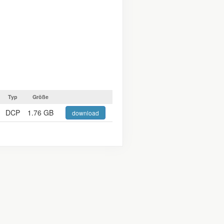
Typ
Größe
DCP
1.76 GB
download