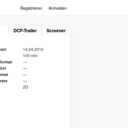
Registrieren
Anmelden
DCP-Trailer
Screener
art
14.04.2016
e
105 min
format
—
itel
—
ormat
—
rate
—
2D