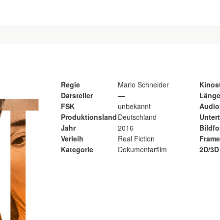
Regie
Mario Schneider
Kinost
Darsteller
—
Läng
FSK
unbekannt
Audio
Produktionsland
Deutschland
Untert
Jahr
2016
Bildf
Verleih
Real Fiction
Frame
Kategorie
Dokumentarfilm
2D/3D