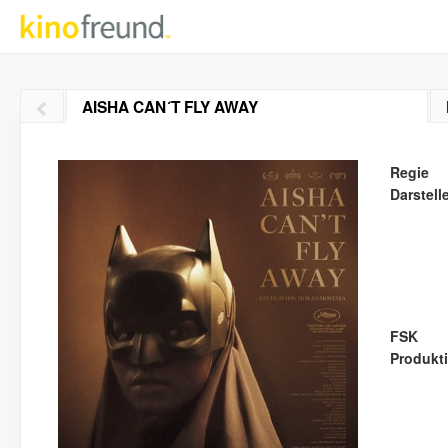
AISHA CAN´T FLY AWAY
Regie
Darstell
FSK
Produkt