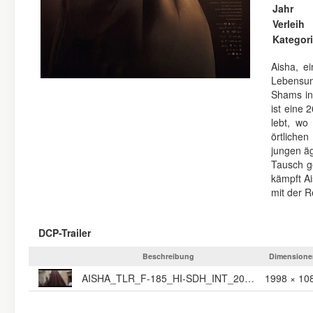
Jahr
Verleih
Kategor
Aisha, e
Lebensum
Shams in 
ist eine 
lebt, wo
örtliche
jungen ä
Tausch ge
kämpft A
mit der R
DCP-Trailer
Beschreibung
Dimensione
AISHA_TLR_F-185_HI-SDH_INT_20_2K_NULL_20251229_REM_IOP_OV
1998 × 10