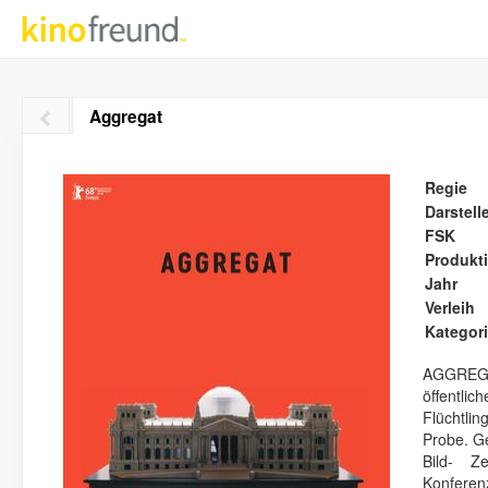
Aggregat
Regie
Darstell
FSK
Produkt
Jahr
Verleih
Kategor
AGGREGA
öffentlic
Flüchtli
Probe. G
Bild- Z
Konfere